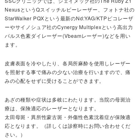
SSCクリニックでは、ジェイメック社のThe Ruby Z1
NexusというQスイッチルビーレーザー、フォトナ社の
StarWalker PQXという最新のNd:YAG/KTPピコレーザ
ーやサイノシュア社のCynergy Multiplexという高出力
パルス色素ダイレーザー(Vbeamレーザー)などを用い
ます。
皮膚表面を冷やしたり、各局所麻酔を使用しレーザー
を照射する事で痛みの少ない治療を行いますので、痛
みの心配をせずに受けることができます。
あざの種類や症状は多岐にわたります。当院の母斑治
療は、保険適応のレーザーとなります。
太田母斑・異所性蒙古斑・外傷性色素沈着症が保険適
応となります。（詳しくは診察時にお問い合わせくだ
さい。）