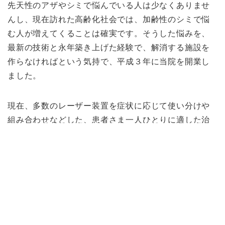
先天性のアザやシミで悩んでいる人は少なくありませ
んし、現在訪れた高齢化社会では、加齢性のシミで悩
む人が増えてくることは確実です。そうした悩みを、
最新の技術と永年築き上げた経験で、解消する施設を
作らなければという気持で、平成３年に当院を開業し
ました。
現在、多数のレーザー装置を症状に応じて使い分けや
組み合わせなどした、患者さま一人ひとりに適した治
療に当たっています。また、一部の非医療機関におけ
る脱毛や各医療行為と思われる施術による、後遺症や
料金面でのトラブルが発生している実情を踏まえ、美
容上の悩みを解消すべく、肌治療をはじめとする正し
い美容治療にも取り組んでいます。
乳幼児期のあざのレーザー治療について