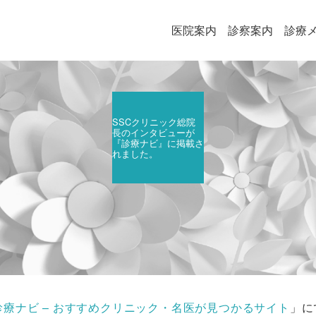
医院案内
診察案内
診療
SSCクリニック総院
長のインタビューが
『診療ナビ』に掲載さ
れました。
診療ナビ – おすすめクリニック・名医が見つかるサイト
」に