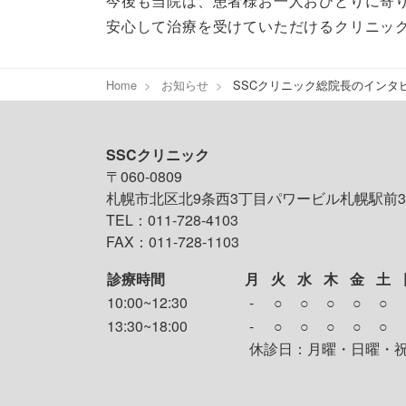
今後も当院は、患者様お一人おひとりに寄
安心して治療を受けていただけるクリニッ
Home
お知らせ
SSCクリニック総院長のインタ
SSCクリニック
〒060-0809
札幌市北区北9条西3丁目パワービル札幌駅前3
TEL：011-728-4103
FAX：011-728-1103
診療時間
月
火
水
木
金
土
10:00~12:30
-
○
○
○
○
○
13:30~18:00
-
○
○
○
○
○
休診日：月曜・日曜・