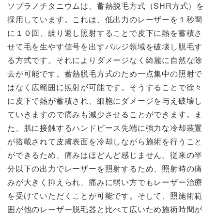
ソプラノチタニウムは、蓄熱脱毛方式（SHR方式）を
採用しています。これは、低出力のレーザーを１秒間
に１０回、繰り返し照射することで皮下に熱を蓄積さ
せて毛を生やす信号を出すバルジ領域を破壊し脱毛す
る方式です。それによりダメージなく綺麗に自然な除
去が可能です。蓄熱脱毛方式のため一点集中の照射で
はなく広範囲に照射が可能です。そうすることで徐々
に皮下で熱が蓄積され、細胞にダメージを与え破壊し
ていきますので痛みも減少させることができます。ま
た、肌に接触するハンドピース先端に強力な冷却装置
が搭載されて皮膚表面を冷却しながら施術を行うこと
ができるため、痛みはほどんど感じません。従来の半
分以下の出力でレーザーを照射するため、照射時の痛
みが大きく抑えられ、痛みに弱い方でもレーザー治療
を受けていただくことが可能です。そして、照施術範
囲が他のレーザー脱毛器と比べて広いため施術時間が