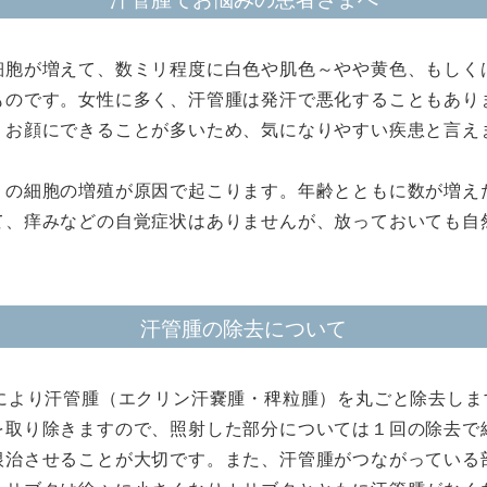
細胞が増えて、数ミリ程度に白色や肌色～やや黄色、もしく
ものです。女性に多く、汗管腫は発汗で悪化することもあり
。お顔にできることが多いため、気になりやすい疾患と言え
）の細胞の増殖が原因で起こります。年齢とともに数が増え
て、痒みなどの自覚症状はありませんが、放っておいても自
汗管腫の除去について
により汗管腫（エクリン汗嚢腫・稗粒腫）を丸ごと除去しま
を取り除きますので、照射した部分については１回の除去で
根治させることが大切です。また、汗管腫がつながっている