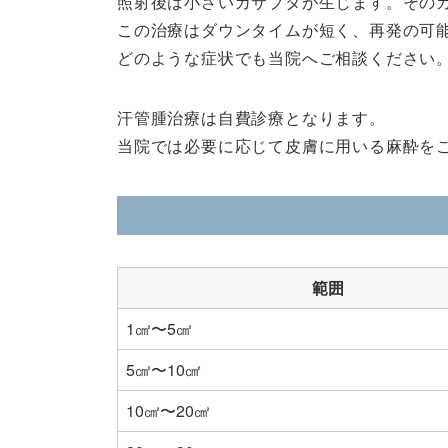
照射後は小さいカサブタが生じます。その
この治療はダウンタイムが短く、再発の可
どのような症状でも当院へご相談ください
汗管腫治療は自費診療となります。
当院では必要に応じて皮膚に用いる麻酔を
範囲
1㎠〜5㎠
5㎠〜10㎠
10㎠〜20㎠